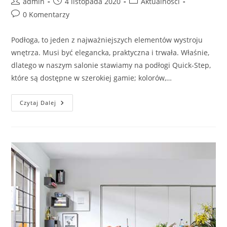
Post
Post
Post
admin
4 listopada 2020
Aktualności
author:
published:
category:
Post
0 Komentarzy
comments:
Podłoga, to jeden z najważniejszych elementów wystroju
wnętrza. Musi być elegancka, praktyczna i trwała. Właśnie,
dlatego w naszym salonie stawiamy na podłogi Quick-Step,
które są dostępne w szerokiej gamie; kolorów,…
Idealne
Czytaj Dalej
Podłogi
Quick-
Step