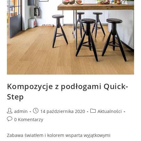
Kompozycje z podłogami Quick-
Step
Post
Post
Post
admin
14 października 2020
Aktualności
author:
published:
category:
Post
0 Komentarzy
comments:
Zabawa światłem i kolorem wsparta wyjątkowymi