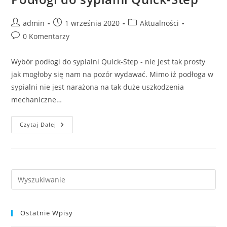
Post
Post
Post
admin
1 września 2020
Aktualności
author:
published:
category:
Post
0 Komentarzy
comments:
Wybór podłogi do sypialni Quick-Step - nie jest tak prosty
jak mogłoby się nam na pozór wydawać. Mimo iż podłoga w
sypialni nie jest narażona na tak duże uszkodzenia
mechaniczne…
Podłogi
Czytaj Dalej
Do
Sypialni
Quick-
Step
Ostatnie Wpisy