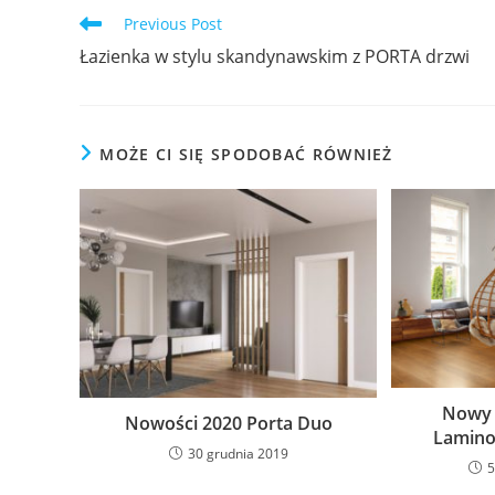
Read
Previous Post
more
Łazienka w stylu skandynawskim z PORTA drzwi
articles
MOŻE CI SIĘ SPODOBAĆ RÓWNIEŻ
Nowy 
Nowości 2020 Porta Duo
Lamino
30 grudnia 2019
5