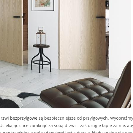
drzwi bezprzylgowe
są bezpieczniejsze od przylgowych. Wyobraźm
 Uciekając chce zamknąć za sobą drzwi – zaś drugie łapie za nie, ab
przytrzaśnięcia palcy drzwiami jest sytuacja, kiedy znajdą się one