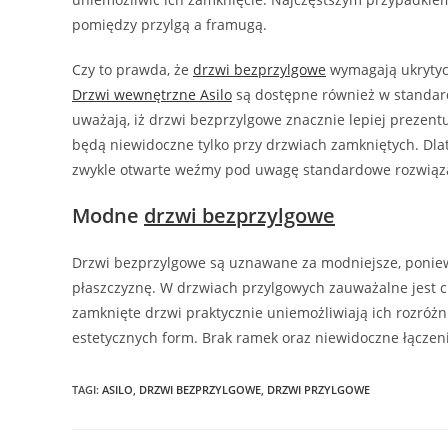
pomiędzy przylgą a framugą.
Czy to prawda, że
drzwi bezprzylgowe
wymagają ukrytych
Drzwi wewnętrzne Asilo
są dostępne również w standard
uważają, iż drzwi bezprzylgowe znacznie lepiej prezentu
będą niewidoczne tylko przy drzwiach zamkniętych. Dla
zwykle otwarte weźmy pod uwagę standardowe rozwiąz
Modne
drzwi bezprzylgowe
Drzwi bezprzylgowe są uznawane za modniejsze, poniewa
płaszczyznę. W drzwiach przylgowych zauważalne jest ch
zamknięte drzwi praktycznie uniemożliwiają ich rozróżn
estetycznych form. Brak ramek oraz niewidoczne łączeni
TAGI
:
ASILO
,
DRZWI BEZPRZYLGOWE
,
DRZWI PRZYLGOWE