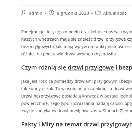
Post
Post
Post
admin
8 grudnia 2020
Aktualności
author:
published:
category:
Podejmując decyzję o modelu oraz kolorze naszych wy
naszych wnętrzach mają się znaleźć
drzwi przylgowe
cz
bezprzylgowych? Jaki mają wpływ na funkcjonalność ora
różnice na podstawie drzwi wewnętrznych Asilo.
Czym różnią się
drzwi przylgowe
i bez
Jaka jest różnica pomiędzy drzwiami przylgowym i bez
tak zwany uskok. To właśnie on po zamknięciu drzwi w
Drzwi bezprzylgowe
posiadają krawędź w postaci jednoli
powierzchnię. Tego typu rozwiązania nadają całości opt
zwykle spotykamy drzwi przylgowe zaś w Stanach Zjed
Fakty i Mity na temat
drzwi przylgowy