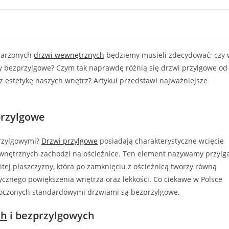
marzonych
drzwi wewnętrznych
będziemy musieli zdecydować; czy 
y bezprzylgowe? Czym tak naprawdę różnią się drzwi przylgowe od
z estetykę naszych wnętrz? Artykuł przedstawi najważniejsze
przylgowe
przylgowymi?
Drzwi przylgowe
posiadają charakterystyczne wcięcie
ewnętrznych zachodzi na ościeżnice. Ten element nazywamy przylgą
tej płaszczyzny, która po zamknięciu z ościeżnicą tworzy równą
ycznego powiększenia wnętrza oraz lekkości. Co ciekawe w Polsce
noczonych standardowymi drzwiami są bezprzylgowe.
ch
i bezprzylgowych