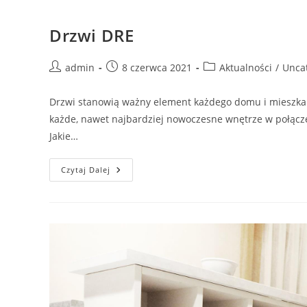
Drzwi DRE
Post
Post
Post
admin
8 czerwca 2021
Aktualności
/
Unca
author:
published:
category:
Drzwi stanowią ważny element każdego domu i mieszka
każde, nawet najbardziej nowoczesne wnętrze w połąc
Jakie…
Drzwi
Czytaj Dalej
DRE