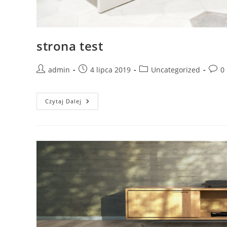
strona test
Post
Post
Post
Post
admin
4 lipca 2019
Uncategorized
0
author:
published:
category:
comm
Strona
Czytaj Dalej
Test