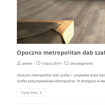
Opoczno metropolitan dab sza
Post
Post
Post
admin
3 lipca 2019
Uncategorized
author:
published:
category:
Opoczno metropolitan dab szafka + umywalka biala Naz
Szafka podumywalkowa Metropolitan 70 dostępna w dwó
Opoczno
Czytaj Dalej
Metropolitan
Dab
Szafka