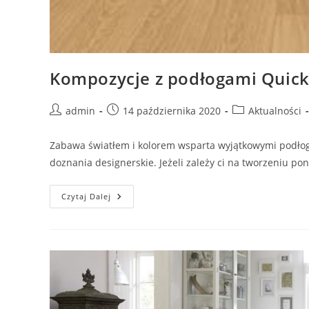
Kompozycje z podłogami Quick
Post
Post
Post
admin
14 października 2020
Aktualności
author:
published:
category:
Zabawa światłem i kolorem wsparta wyjątkowymi podłogam
doznania designerskie. Jeżeli zależy ci na tworzeniu po
Kompozycje
Czytaj Dalej
Z
Podłogami
Quick-
Step