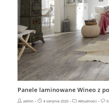
Panele laminowane Wineo z po
Post
Post
Post
Post
admin
4 sierpnia 2020
Aktualności
0
author:
published:
category:
comm