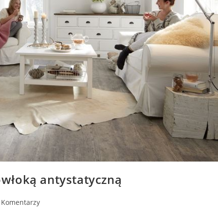
włoką antystatyczną
 Komentarzy
ents: