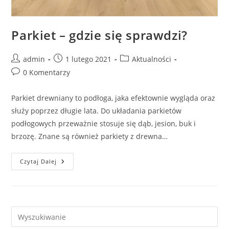
Parkiet – gdzie się sprawdzi?
Post
Post
Post
admin
1 lutego 2021
Aktualności
author:
published:
category:
Post
0 Komentarzy
comments:
Parkiet drewniany to podłoga, jaka efektownie wygląda oraz
służy poprzez długie lata. Do układania parkietów
podłogowych przeważnie stosuje się dąb, jesion, buk i
brzozę. Znane są również parkiety z drewna…
Parkiet
Czytaj Dalej
–
Gdzie
Się
Sprawdzi?